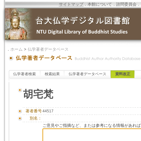
サイトマップ
．
本館について
．
諮問委員会
．
．
ホーム
>
仏学著者データベース
仏学著者検索
検索結果
仏学著者データベース
資料改正
胡宅梵
著者番号
44517
別名：
ご意見やご指摘など、または参考になる情報があれば