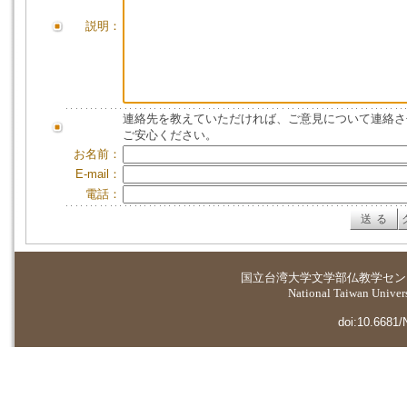
説明：
連絡先を教えていただければ、ご意見について連絡さ
ご安心ください。
お名前：
E-mail：
電話：
国立台湾大学
文学部仏教学セン
National Taiwan Universi
doi:10.6681