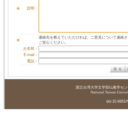
説明：
連絡先を教えていただければ、ご意見について連絡さ
ご安心ください。
お名前：
E-mail：
電話：
国立台湾大学
文学部仏教学セン
National Taiwan Universi
doi:10.6681