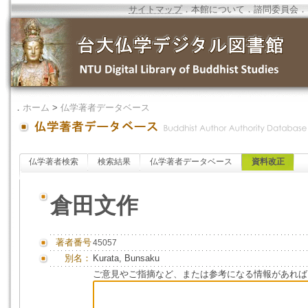
サイトマップ
．
本館について
．
諮問委員会
．
．
ホーム
>
仏学著者データベース
仏学著者検索
検索結果
仏学著者データベース
資料改正
倉田文作
著者番号
45057
別名：
Kurata, Bunsaku
ご意見やご指摘など、または参考になる情報があれば