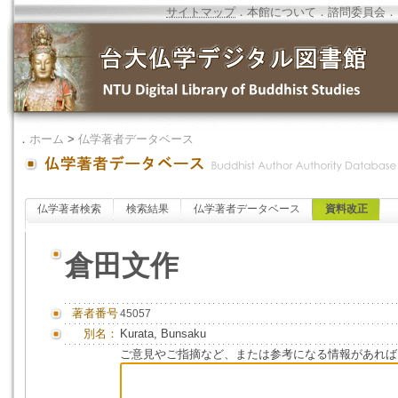
サイトマップ
．
本館について
．
諮問委員会
．
．
ホーム
>
仏学著者データベース
仏学著者検索
検索結果
仏学著者データベース
資料改正
倉田文作
著者番号
45057
別名：
Kurata, Bunsaku
ご意見やご指摘など、または参考になる情報があれば