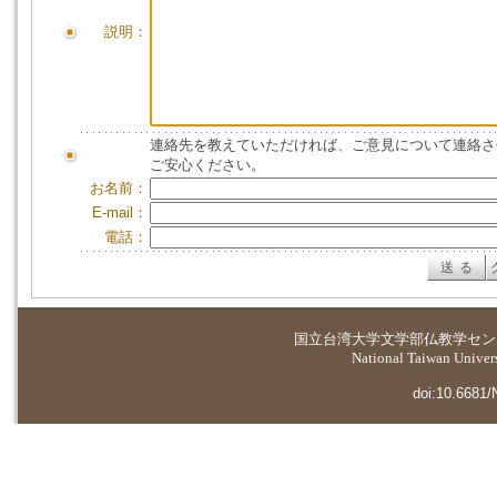
説明：
連絡先を教えていただければ、ご意見について連絡さ
ご安心ください。
お名前：
E-mail：
電話：
国立台湾大学
文学部仏教学セン
National Taiwan Universi
doi:10.6681