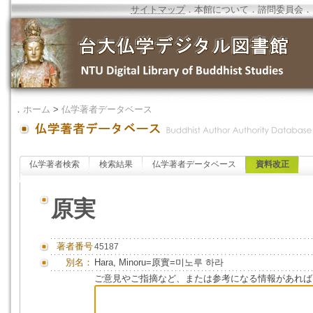
サイトマップ
．
本館について
．
諮問委員会
．
．
ホーム
>
仏学著者データベース
仏学著者検索
検索結果
仏学著者データベース
資料改正
原実
著者番号
45187
別名：
Hara, Minoru=原實=미노루 하라
ご意見やご指摘など、または参考になる情報があれば