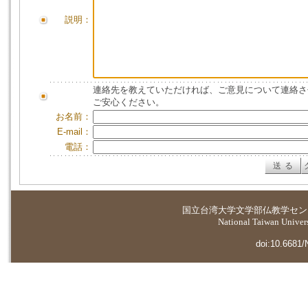
説明：
連絡先を教えていただければ、ご意見について連絡さ
ご安心ください。
お名前：
E-mail：
電話：
国立台湾大学
文学部仏教学セン
National Taiwan Universi
doi:10.6681