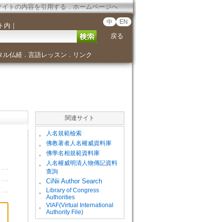
サイトの内容を引用する
．
ホームページへ
中
EN
ト内
｜
戻る
タル仏経
言語レッスン
リンク
．
．
関連サイト
。
人名規範檢索
。
佛教著者人名權威資料庫
。
佛學名相規範資料庫
。
人名權威明清人物傳記資料
查詢
。
CiNii Author Search
Library of Congress
。
Authorities
VIAF(Virtual International
。
Authority File)