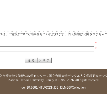
れば、ご意見について連絡させていただけます。個人情報は公開されません
*
*
立台湾大学
文学部仏教学センター
．
国立台湾大学デジタル人文学科研究セン
National Taiwan University Library © 1995 - 2026. All rights reserved
doi:10.6681/NTURCDH.DB_DLMBS/Collection