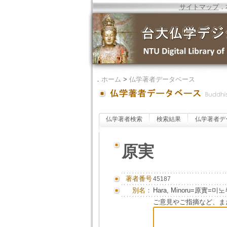
サイトマップ
．
．
ホーム
>
仏学著者データベース
仏学著者検索
検索結果
仏学著者デ
原実
著者番号
45187
別名：
Hara, Minoru=原實=미
ご意見やご指摘など、ま