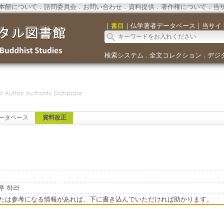
本館について
．
諮問委員会
．
お問い合わせ
．
資料提供
．
著作権について
．
当
｜
書目
｜
仏学著者データベース
｜
当サイ
検索システム
全文コレクション
デジ
．
．
ータベース
資料改正
노루 하라
たは参考になる情報があれば、下に書き込んでいただければ助かります。