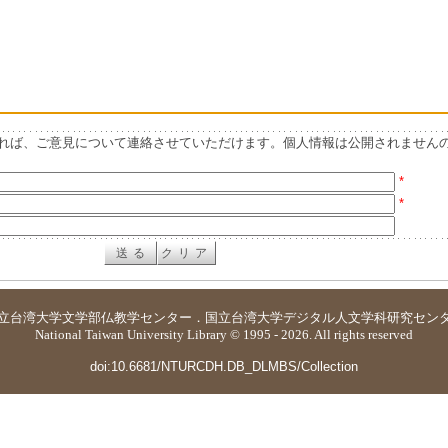
れば、ご意見について連絡させていただけます。個人情報は公開されません
*
*
立台湾大学
文学部仏教学センター
．
国立台湾大学デジタル人文学科研究セン
National Taiwan University Library © 1995 - 2026. All rights reserved
doi:10.6681/NTURCDH.DB_DLMBS/Collection