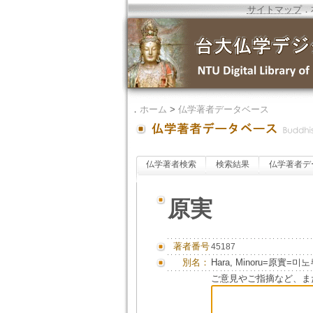
サイトマップ
．
．
ホーム
>
仏学著者データベース
仏学著者検索
検索結果
仏学著者デ
原実
著者番号
45187
別名：
Hara, Minoru=原實=미
ご意見やご指摘など、ま