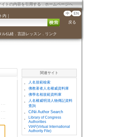
サイトの内容を引用する
．
ホームページへ
中
EN
ト内
｜
戻る
タル仏経
言語レッスン
リンク
．
．
関連サイト
。
人名規範檢索
。
佛教著者人名權威資料庫
。
佛學名相規範資料庫
。
人名權威明清人物傳記資料
查詢
。
CiNii Author Search
Library of Congress
。
Authorities
VIAF(Virtual International
。
Authority File)