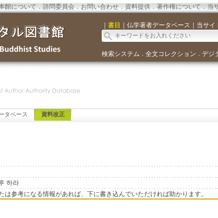
本館について
．
諮問委員会
．
お問い合わせ
．
資料提供
．
著作権について
．
当
｜
書目
｜
仏学著者データベース
｜
当サイ
検索システム
全文コレクション
デジ
．
．
ータベース
資料改正
노루 하라
たは参考になる情報があれば、下に書き込んでいただければ助かります。