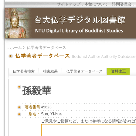
サイトマップ
．
本館について
．
諮問委員会
．
．
ホーム
>
仏学著者データベース
仏学著者検索
検索結果
仏学著者データベース
資料改正
孫毅華
著者番号
45623
別名：
Sun, Yi-hua
ご意見やご指摘など、または参考になる情報があれば