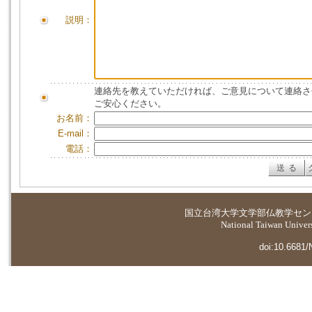
説明：
連絡先を教えていただければ、ご意見について連絡さ
ご安心ください。
お名前：
E-mail：
電話：
国立台湾大学
文学部仏教学セン
National Taiwan Universi
doi:10.6681