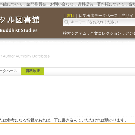
本館について
．
諮問委員会
．
お問い合わせ
．
資料提供
．
著作権について
．
当
｜
書目
｜
仏学著者データベース
｜
当サイ
検索システム
全文コレクション
デジ
．
．
ータベース
資料改正
たは参考になる情報があれば、下に書き込んでいただければ助かります。