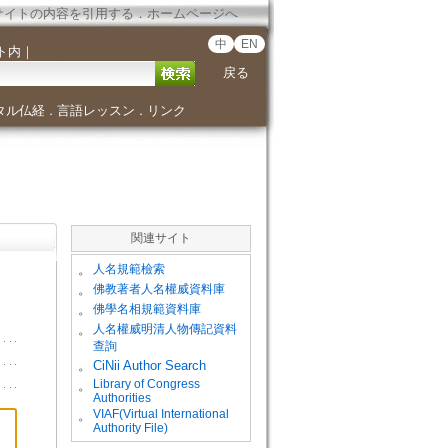
サイトの内容を引用する
．
ホームページへ
中
EN
ト内
｜
戻る
タル仏経
言語レッスン
リンク
．
．
関連サイト
。
人名規範檢索
。
佛教著者人名權威資料庫
。
佛學名相規範資料庫
。
人名權威明清人物傳記資料
查詢
。
CiNii Author Search
Library of Congress
。
Authorities
VIAF(Virtual International
。
Authority File)