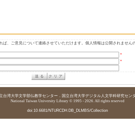
れば、ご意見について連絡させていただけます。個人情報は公開されません
*
*
立台湾大学
文学部仏教学センター
．
国立台湾大学デジタル人文学科研究セン
National Taiwan University Library © 1995 - 2026. All rights reserved
doi:10.6681/NTURCDH.DB_DLMBS/Collection