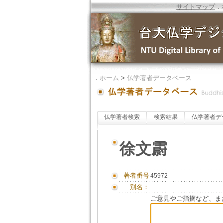
サイトマップ
．
．
ホーム
>
仏学著者データベース
仏学著者検索
検索結果
仏学著者デ
徐文霨
著者番号
45972
別名：
ご意見やご指摘など、ま