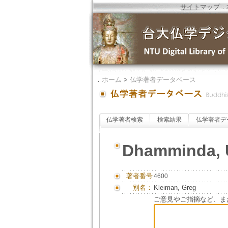
サイトマップ
．
．
ホーム
>
仏学著者データベース
仏学著者検索
検索結果
仏学著者デ
Dhamminda, 
著者番号
4600
別名：
Kleiman, Greg
ご意見やご指摘など、ま