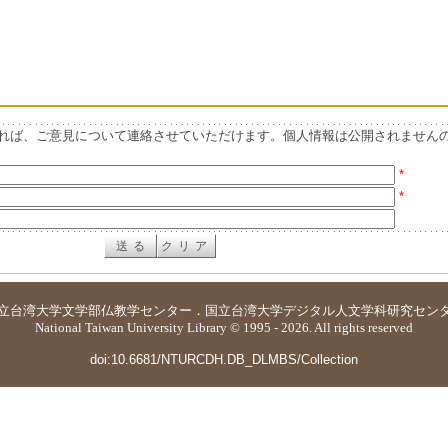
れば、ご意見について連絡させていただけます。個人情報は公開されません
*
*
立台湾大学
文学部仏教学センター
．
国立台湾大学デジタル人文学科研究セン
National Taiwan University Library © 1995 - 2026. All rights reserved
doi:10.6681/NTURCDH.DB_DLMBS/Collection