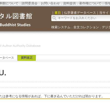
本館について
．
諮問委員会
．
お問い合わせ
．
資料提供
．
著作権について
．
当
｜
書目
｜
仏学著者データベース
｜
当サイ
検索システム
全文コレクション
デジ
．
．
ータベース
資料改正
U.
たは参考になる情報があれば、下に書き込んでいただければ助かります。