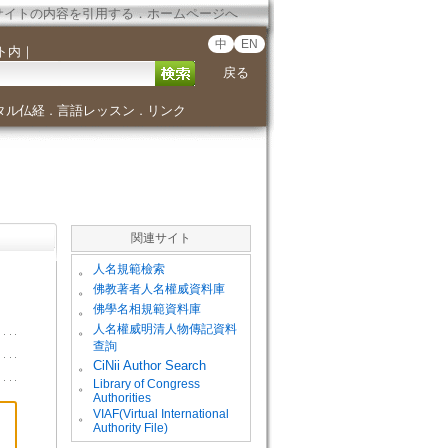
サイトの内容を引用する
．
ホームページへ
中
EN
ト内
｜
戻る
タル仏経
言語レッスン
リンク
．
．
関連サイト
。
人名規範檢索
。
佛教著者人名權威資料庫
。
佛學名相規範資料庫
。
人名權威明清人物傳記資料
查詢
。
CiNii Author Search
Library of Congress
。
Authorities
VIAF(Virtual International
。
Authority File)