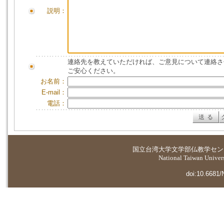
説明：
連絡先を教えていただければ、ご意見について連絡さ
ご安心ください。
お名前：
E-mail：
電話：
国立台湾大学
文学部仏教学セン
National Taiwan Universi
doi:10.6681