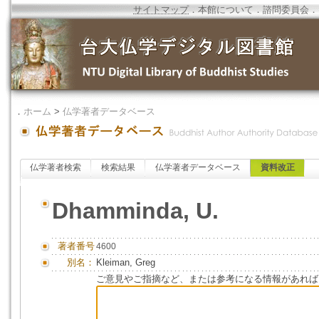
サイトマップ
．
本館について
．
諮問委員会
．
．
ホーム
>
仏学著者データベース
仏学著者検索
検索結果
仏学著者データベース
資料改正
Dhamminda, U.
著者番号
4600
別名：
Kleiman, Greg
ご意見やご指摘など、または参考になる情報があれば