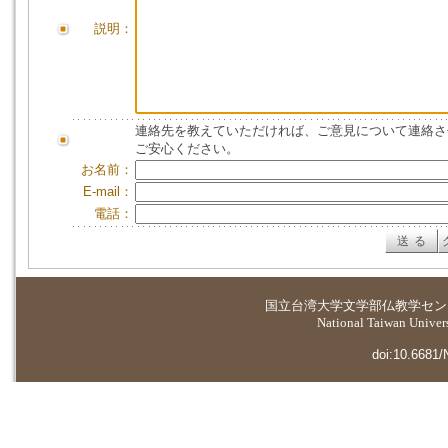
説明：
連絡先を教えていただければ、ご意見について連絡さ
ご安心ください。
お名前：
E-mail：
電話：
国立台湾大学
文学部仏教学セン
National Taiwan Universi
doi:10.6681