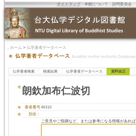
サイトマップ
．
本館について
．
諮問委員会
．
．
ホーム
>
仏学著者データベース
仏学著者検索
検索結果
仏学著者データベース
資料改正
朗欽加布仁波切
著者番号
46310
別名：
ご意見やご指摘など、または参考になる情報があれば