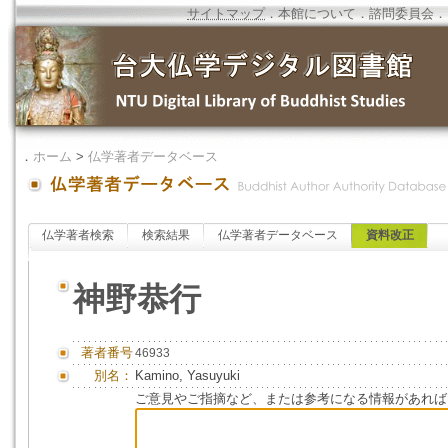
サイトマップ
．
本館について
．
諮問委員会
．
．
ホーム
>
仏学著者データベース
仏学著者検索
検索結果
仏学著者データベース
資料改正
神野恭行
著者番号
46933
別名：
Kamino, Yasuyuki
ご意見やご指摘など、または参考になる情報があれば