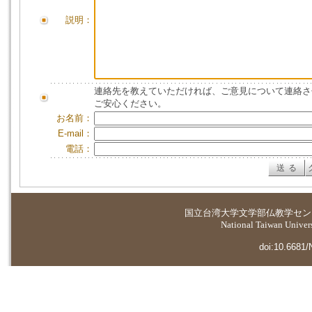
説明：
連絡先を教えていただければ、ご意見について連絡さ
ご安心ください。
お名前：
E-mail：
電話：
国立台湾大学
文学部仏教学セン
National Taiwan Universi
doi:10.6681