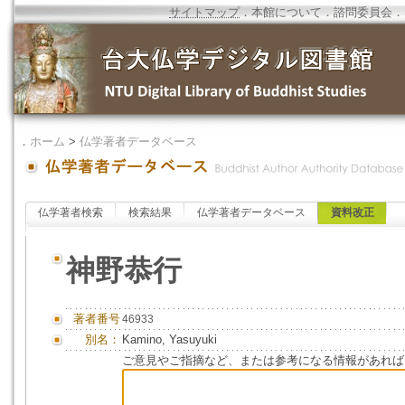
サイトマップ
．
本館について
．
諮問委員会
．
．
ホーム
>
仏学著者データベース
仏学著者検索
検索結果
仏学著者データベース
資料改正
神野恭行
著者番号
46933
別名：
Kamino, Yasuyuki
ご意見やご指摘など、または参考になる情報があれば