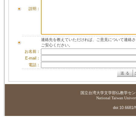
説明：
連絡先を教えていただければ、ご意見について連絡さ
ご安心ください。
お名前：
E-mail：
電話：
国立台湾大学
文学部仏教学セン
National Taiwan Universi
doi:10.6681