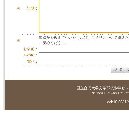
説明：
連絡先を教えていただければ、ご意見について連絡さ
ご安心ください。
お名前：
E-mail：
電話：
国立台湾大学
文学部仏教学セン
National Taiwan Universi
doi:10.6681