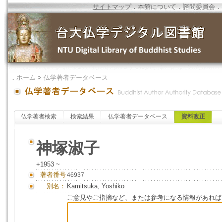
サイトマップ
．
本館について
．
諮問委員会
．
．
ホーム
>
仏学著者データベース
仏学著者検索
検索結果
仏学著者データベース
資料改正
神塚淑子
+1953 ~
著者番号
46937
別名：
Kamitsuka, Yoshiko
ご意見やご指摘など、または参考になる情報があれば