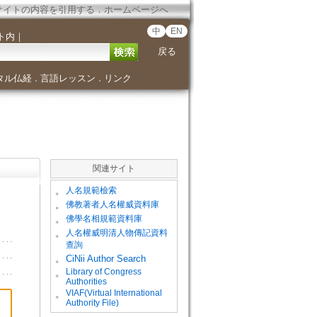
サイトの内容を引用する
．
ホームページへ
中
EN
ト内
｜
戻る
タル仏経
言語レッスン
リンク
．
．
関連サイト
。
人名規範檢索
。
佛教著者人名權威資料庫
。
佛學名相規範資料庫
。
人名權威明清人物傳記資料
查詢
。
CiNii Author Search
Library of Congress
。
Authorities
VIAF(Virtual International
。
Authority File)