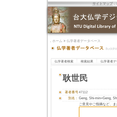
サイトマップ
．
．
ホーム
>
仏学著者データベース
仏学著者検索
検索結果
仏学著者デ
耿世民
著者番号
47112
別名：
Geng, Shi-min=Geng, Sh
ご意見やご指摘など、ま