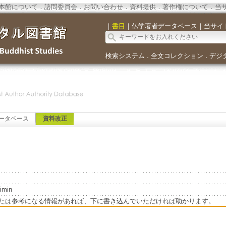
本館について
．
諮問委員会
．
お問い合わせ
．
資料提供
．
著作権について
．
当
｜
書目
｜
仏学著者データベース
｜
当サイ
検索システム
全文コレクション
デジ
．
．
ータベース
資料改正
imin
たは参考になる情報があれば、下に書き込んでいただければ助かります。