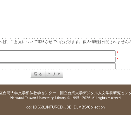
れば、ご意見について連絡させていただけます。個人情報は公開されません
*
*
立台湾大学
文学部仏教学センター
．
国立台湾大学デジタル人文学科研究セン
National Taiwan University Library © 1995 - 2026. All rights reserved
doi:10.6681/NTURCDH.DB_DLMBS/Collection