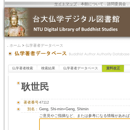
サイトマップ
．
本館について
．
諮問委員会
．
．
ホーム
>
仏学著者データベース
仏学著者検索
検索結果
仏学著者データベース
資料改正
耿世民
著者番号
47112
別名：
Geng, Shi-min=Geng, Shimin
ご意見やご指摘など、または参考になる情報があれば