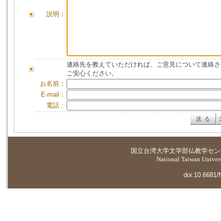
説明：
連絡先を教えていただければ、ご意見について連絡さ
ご安心ください。
お名前：
E-mail：
電話：
国立台湾大学
文学部仏教学セン
National Taiwan Universi
doi:10.6681