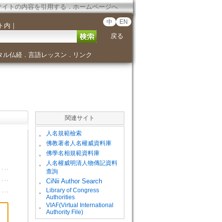
サイトの内容を引用する
．
ホームページへ
中
EN
ト内
｜
戻る
タル仏経
言語レッスン
リンク
．
．
関連サイト
。
人名規範檢索
。
佛教著者人名權威資料庫
。
佛學名相規範資料庫
。
人名權威明清人物傳記資料
查詢
。
CiNii Author Search
Library of Congress
。
Authorities
VIAF(Virtual International
。
Authority File)