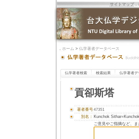
サイトマップ
．
．
ホーム
>
仏学著者データベース
仏学著者検索
検索結果
仏学著者デ
貢卻斯塔
著者番号
47351
別名：
Kunchok Sithar=Kunchok
ご意見やご指摘など、ま