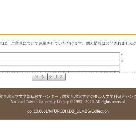
れば、ご意見について連絡させていただけます。個人情報は公開されません
*
*
立台湾大学
文学部仏教学センター
．
国立台湾大学デジタル人文学科研究セン
National Taiwan University Library © 1995 - 2026. All rights reserved
doi:10.6681/NTURCDH.DB_DLMBS/Collection