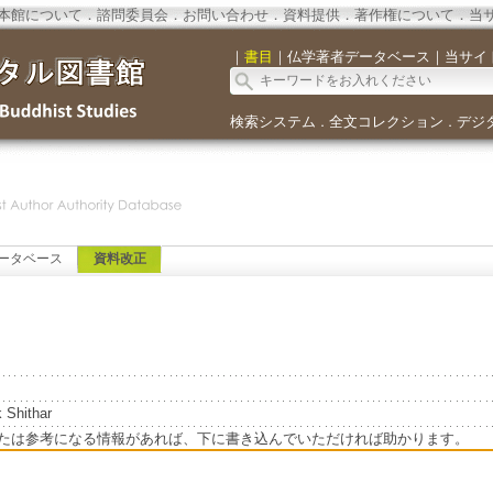
本館について
．
諮問委員会
．
お問い合わせ
．
資料提供
．
著作権について
．
当
｜
書目
｜
仏学著者データベース
｜
当サイ
検索システム
全文コレクション
デジ
．
．
ータベース
資料改正
 Shithar
たは参考になる情報があれば、下に書き込んでいただければ助かります。