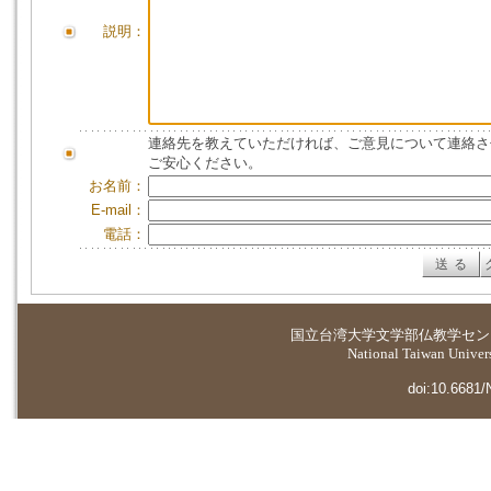
説明：
連絡先を教えていただければ、ご意見について連絡さ
ご安心ください。
お名前：
E-mail：
電話：
国立台湾大学
文学部仏教学セン
National Taiwan Universi
doi:10.6681