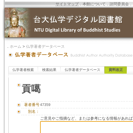
サイトマップ
．
本館について
．
諮問委員会
．
．
ホーム
>
仏学著者データベース
仏学著者検索
検索結果
仏学著者データベース
資料改正
貢噶
著者番号
47359
別名：
ご意見やご指摘など、または参考になる情報があれば