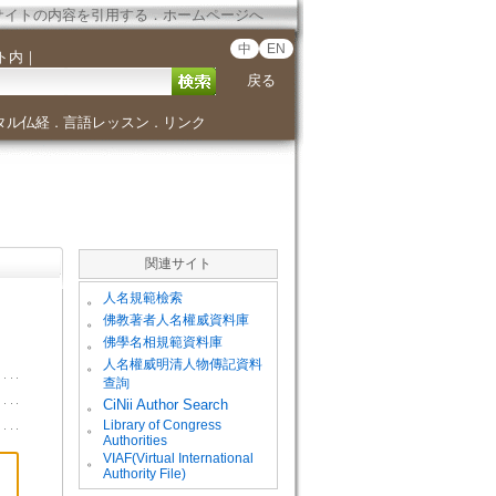
サイトの内容を引用する
．
ホームページへ
中
EN
ト内
｜
戻る
タル仏経
言語レッスン
リンク
．
．
関連サイト
。
人名規範檢索
。
佛教著者人名權威資料庫
。
佛學名相規範資料庫
。
人名權威明清人物傳記資料
查詢
。
CiNii Author Search
Library of Congress
。
Authorities
VIAF(Virtual International
。
Authority File)