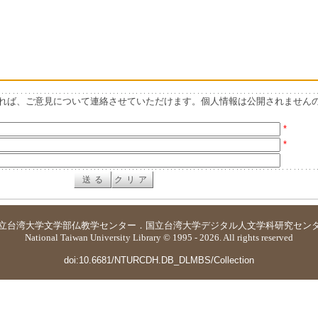
れば、ご意見について連絡させていただけます。個人情報は公開されません
*
*
立台湾大学
文学部仏教学センター
．
国立台湾大学デジタル人文学科研究セン
National Taiwan University Library © 1995 - 2026. All rights reserved
doi:10.6681/NTURCDH.DB_DLMBS/Collection