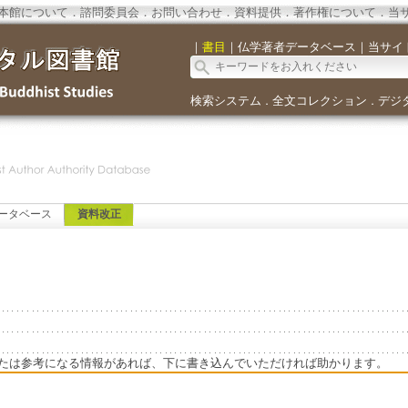
本館について
．
諮問委員会
．
お問い合わせ
．
資料提供
．
著作権について
．
当
｜
書目
｜
仏学著者データベース
｜
当サイ
検索システム
全文コレクション
デジ
．
．
ータベース
資料改正
たは参考になる情報があれば、下に書き込んでいただければ助かります。