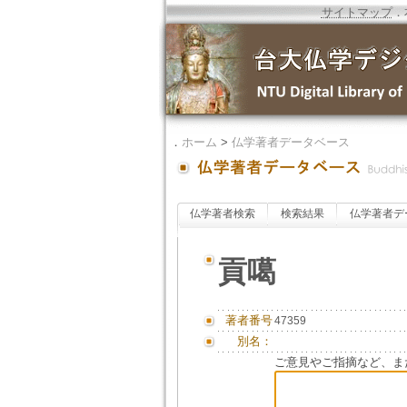
サイトマップ
．
．
ホーム
>
仏学著者データベース
仏学著者検索
検索結果
仏学著者デ
貢噶
著者番号
47359
別名：
ご意見やご指摘など、ま