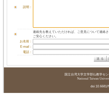
説明：
連絡先を教えていただければ、ご意見について連絡さ
ご安心ください。
お名前：
E-mail：
電話：
国立台湾大学
文学部仏教学セン
National Taiwan Universi
doi:10.6681