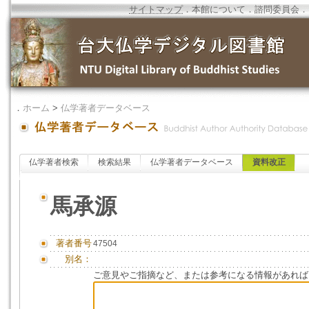
サイトマップ
．
本館について
．
諮問委員会
．
．
ホーム
>
仏学著者データベース
仏学著者検索
検索結果
仏学著者データベース
資料改正
馬承源
著者番号
47504
別名：
ご意見やご指摘など、または参考になる情報があれば