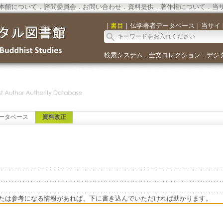
本館について
．
諮問委員会
．
お問い合わせ
．
資料提供
．
著作権について
．
当
｜
書目
｜
仏学著者データベース
｜
当サイ
検索システム
全文コレクション
デジ
．
．
ータベース
資料改正
たは参考になる情報があれば、下に書き込んでいただければ助かります。