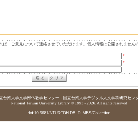
れば、ご意見について連絡させていただけます。個人情報は公開されません
*
*
立台湾大学
文学部仏教学センター
．
国立台湾大学デジタル人文学科研究セン
National Taiwan University Library © 1995 - 2026. All rights reserved
doi:10.6681/NTURCDH.DB_DLMBS/Collection