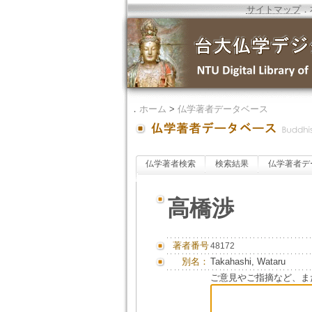
サイトマップ
．
．
ホーム
>
仏学著者データベース
仏学著者検索
検索結果
仏学著者デ
高橋渉
著者番号
48172
別名：
Takahashi, Wataru
ご意見やご指摘など、ま