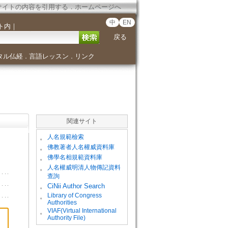
サイトの内容を引用する
．
ホームページへ
中
EN
ト内
｜
戻る
タル仏経
言語レッスン
リンク
．
．
関連サイト
。
人名規範檢索
。
佛教著者人名權威資料庫
。
佛學名相規範資料庫
。
人名權威明清人物傳記資料
查詢
。
CiNii Author Search
Library of Congress
。
Authorities
VIAF(Virtual International
。
Authority File)