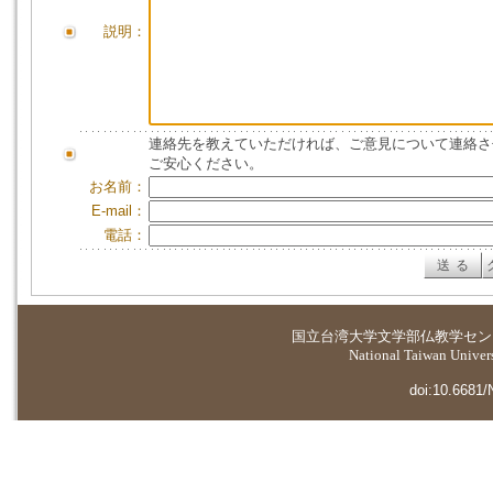
説明：
連絡先を教えていただければ、ご意見について連絡さ
ご安心ください。
お名前：
E-mail：
電話：
国立台湾大学
文学部仏教学セン
National Taiwan Universi
doi:10.6681