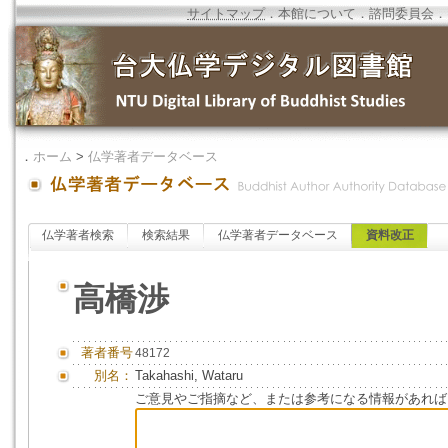
サイトマップ
．
本館について
．
諮問委員会
．
．
ホーム
>
仏学著者データベース
仏学著者検索
検索結果
仏学著者データベース
資料改正
高橋渉
著者番号
48172
別名：
Takahashi, Wataru
ご意見やご指摘など、または参考になる情報があれば