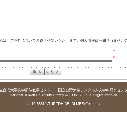
れば、ご意見について連絡させていただけます。個人情報は公開されません
*
*
立台湾大学
文学部仏教学センター
．
国立台湾大学デジタル人文学科研究セン
National Taiwan University Library © 1995 - 2026. All rights reserved
doi:10.6681/NTURCDH.DB_DLMBS/Collection