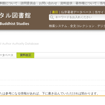
本館について
．
諮問委員会
．
お問い合わせ
．
資料提供
．
著作権について
．
当
｜
書目
｜
仏学著者データベース
｜
当サイ
検索システム
全文コレクション
デジ
．
．
ータベース
資料改正
たは参考になる情報があれば、下に書き込んでいただければ助かります。