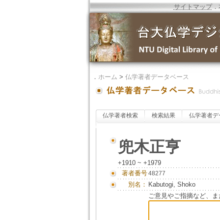
サイトマップ
．
．
ホーム
>
仏学著者データベース
仏学著者検索
検索結果
仏学著者デ
兜木正亨
+1910 ~ +1979
著者番号
48277
別名：
Kabutogi, Shoko
ご意見やご指摘など、ま