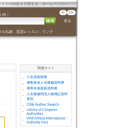
サイトの内容を引用する
．
ホームページへ
中
EN
ト内
｜
戻る
タル仏経
言語レッスン
リンク
．
．
関連サイト
。
人名規範檢索
。
佛教著者人名權威資料庫
。
佛學名相規範資料庫
。
人名權威明清人物傳記資料
查詢
。
CiNii Author Search
Library of Congress
。
Authorities
VIAF(Virtual International
。
Authority File)