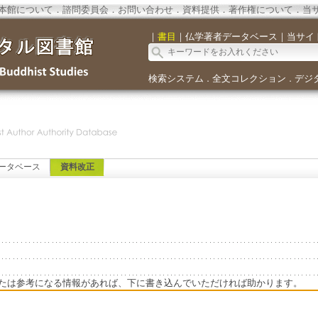
本館について
．
諮問委員会
．
お問い合わせ
．
資料提供
．
著作権について
．
当
｜
書目
｜
仏学著者データベース
｜
当サイ
検索システム
全文コレクション
デジ
．
．
ータベース
資料改正
たは参考になる情報があれば、下に書き込んでいただければ助かります。