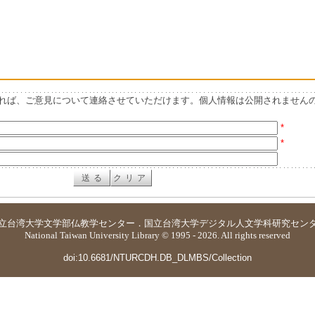
れば、ご意見について連絡させていただけます。個人情報は公開されません
*
*
立台湾大学
文学部仏教学センター
．
国立台湾大学デジタル人文学科研究セン
National Taiwan University Library © 1995 - 2026. All rights reserved
doi:10.6681/NTURCDH.DB_DLMBS/Collection