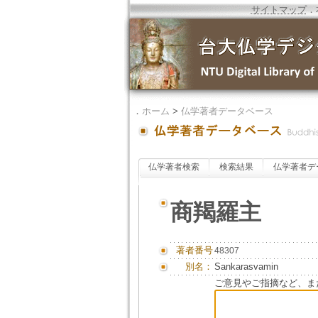
サイトマップ
．
．
ホーム
>
仏学著者データベース
仏学著者検索
検索結果
仏学著者デ
商羯羅主
著者番号
48307
別名：
Sankarasvamin
ご意見やご指摘など、ま