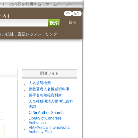
サイトの内容を引用する
．
ホームページへ
中
EN
ト内
｜
戻る
タル仏経
言語レッスン
リンク
．
．
関連サイト
。
人名規範檢索
。
佛教著者人名權威資料庫
。
佛學名相規範資料庫
。
人名權威明清人物傳記資料
查詢
。
CiNii Author Search
Library of Congress
。
Authorities
VIAF(Virtual International
。
Authority File)