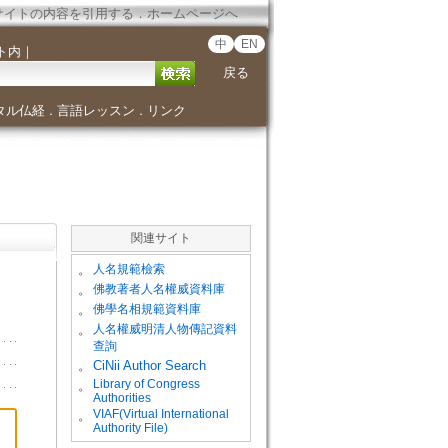
サイトの内容を引用する
．
ホームページへ
中
EN
ト内
｜
戻る
タル仏経
言語レッスン
リンク
．
．
関連サイト
。
人名規範檢索
。
佛教著者人名權威資料庫
。
佛學名相規範資料庫
。
人名權威明清人物傳記資料
查詢
。
CiNii Author Search
Library of Congress
。
Authorities
VIAF(Virtual International
。
Authority File)