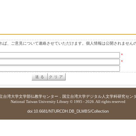
れば、ご意見について連絡させていただけます。個人情報は公開されません
*
*
立台湾大学
文学部仏教学センター
．
国立台湾大学デジタル人文学科研究セン
National Taiwan University Library © 1995 - 2026. All rights reserved
doi:10.6681/NTURCDH.DB_DLMBS/Collection