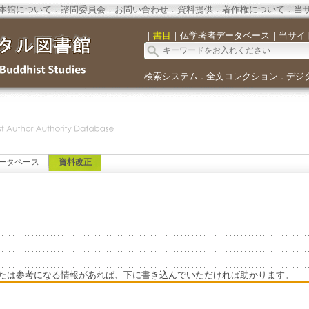
本館について
．
諮問委員会
．
お問い合わせ
．
資料提供
．
著作権について
．
当
｜
書目
｜
仏学著者データベース
｜
当サイ
検索システム
全文コレクション
デジ
．
．
ータベース
資料改正
たは参考になる情報があれば、下に書き込んでいただければ助かります。