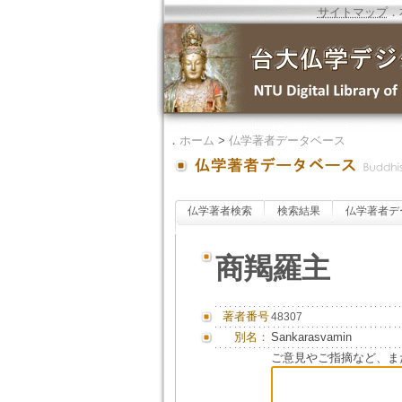
サイトマップ
．
．
ホーム
>
仏学著者データベース
仏学著者検索
検索結果
仏学著者デ
商羯羅主
著者番号
48307
別名：
Sankarasvamin
ご意見やご指摘など、ま