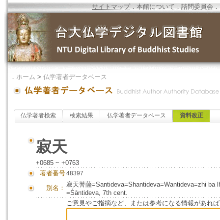
サイトマップ
．
本館について
．
諮問委員会
．
．
ホーム
>
仏学著者データベース
仏学著者検索
検索結果
仏学著者データベース
資料改正
寂天
+0685 ~ +0763
著者番号
48397
寂天菩薩=Santideva=Shantideva=Wantideva=zh
別名：
=Śāntideva, 7th cent.
ご意見やご指摘など、または参考になる情報があれば