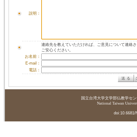
説明：
連絡先を教えていただければ、ご意見について連絡さ
ご安心ください。
お名前：
E-mail：
電話：
国立台湾大学
文学部仏教学セン
National Taiwan Universi
doi:10.6681