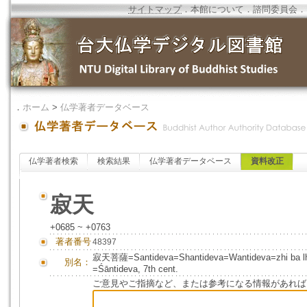
サイトマップ
．
本館について
．
諮問委員会
．
．
ホーム
>
仏学著者データベース
仏学著者検索
検索結果
仏学著者データベース
資料改正
寂天
+0685 ~ +0763
著者番号
48397
寂天菩薩=Santideva=Shantideva=Wantideva=zh
別名：
=Śāntideva, 7th cent.
ご意見やご指摘など、または参考になる情報があれば