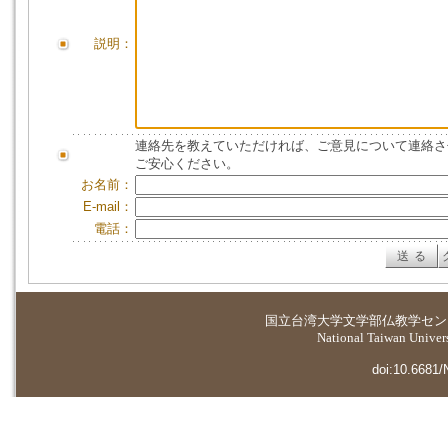
説明：
連絡先を教えていただければ、ご意見について連絡さ
ご安心ください。
お名前：
E-mail：
電話：
国立台湾大学
文学部仏教学セン
National Taiwan Universi
doi:10.6681