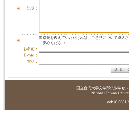
説明：
連絡先を教えていただければ、ご意見について連絡さ
ご安心ください。
お名前：
E-mail：
電話：
国立台湾大学
文学部仏教学セン
National Taiwan Universi
doi:10.6681