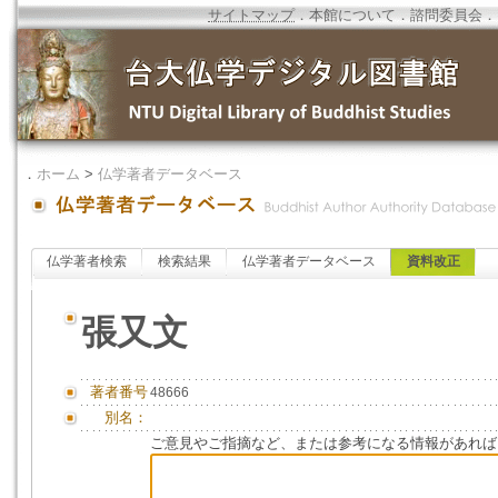
サイトマップ
．
本館について
．
諮問委員会
．
．
ホーム
>
仏学著者データベース
仏学著者検索
検索結果
仏学著者データベース
資料改正
張又文
著者番号
48666
別名：
ご意見やご指摘など、または参考になる情報があれば