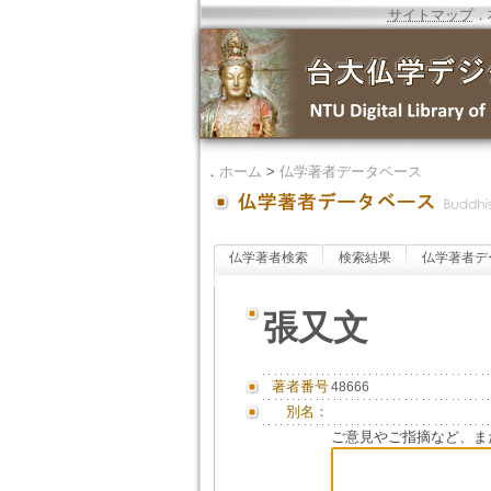
サイトマップ
．
．
ホーム
>
仏学著者データベース
仏学著者検索
検索結果
仏学著者デ
張又文
著者番号
48666
別名：
ご意見やご指摘など、ま