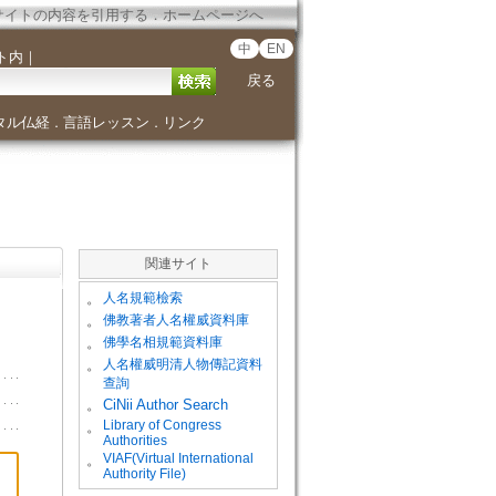
サイトの内容を引用する
．
ホームページへ
中
EN
ト内
｜
戻る
タル仏経
言語レッスン
リンク
．
．
関連サイト
。
人名規範檢索
。
佛教著者人名權威資料庫
。
佛學名相規範資料庫
。
人名權威明清人物傳記資料
查詢
。
CiNii Author Search
Library of Congress
。
Authorities
VIAF(Virtual International
。
Authority File)