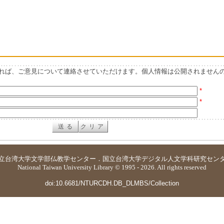
れば、ご意見について連絡させていただけます。個人情報は公開されません
*
*
立台湾大学
文学部仏教学センター
．
国立台湾大学デジタル人文学科研究セン
National Taiwan University Library © 1995 - 2026. All rights reserved
doi:10.6681/NTURCDH.DB_DLMBS/Collection