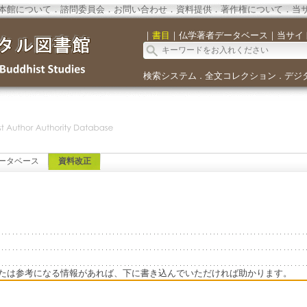
本館について
．
諮問委員会
．
お問い合わせ
．
資料提供
．
著作権について
．
当
｜
書目
｜
仏学著者データベース
｜
当サイ
検索システム
全文コレクション
デジ
．
．
ータベース
資料改正
たは参考になる情報があれば、下に書き込んでいただければ助かります。