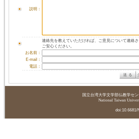
説明：
連絡先を教えていただければ、ご意見について連絡さ
ご安心ください。
お名前：
E-mail：
電話：
国立台湾大学
文学部仏教学セン
National Taiwan Universi
doi:10.6681