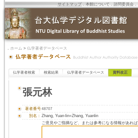
サイトマップ
．
本館について
．
諮問委員会
．
．
ホーム
>
仏学著者データベース
仏学著者検索
検索結果
仏学著者データベース
資料改正
張元林
著者番号
48707
別名：
Zhang, Yuan-lin=Zhang, Yuanlin
ご意見やご指摘など、または参考になる情報があれば