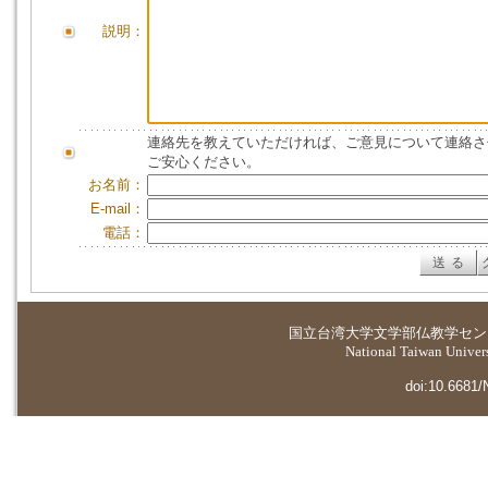
説明：
連絡先を教えていただければ、ご意見について連絡さ
ご安心ください。
お名前：
E-mail：
電話：
国立台湾大学
文学部仏教学セン
National Taiwan Universi
doi:10.6681