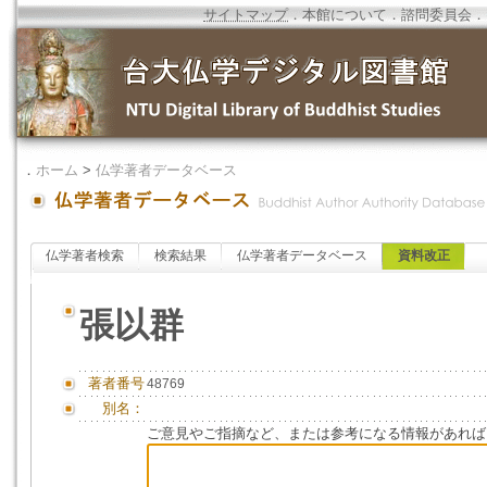
サイトマップ
．
本館について
．
諮問委員会
．
．
ホーム
>
仏学著者データベース
仏学著者検索
検索結果
仏学著者データベース
資料改正
張以群
著者番号
48769
別名：
ご意見やご指摘など、または参考になる情報があれば