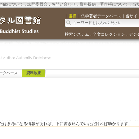
本館について
．
諮問委員会
．
お問い合わせ
．
資料提供
．
著作権について
．
当
｜
書目
｜
仏学著者データベース
｜
当サイ
検索システム
全文コレクション
デジ
．
．
ータベース
資料改正
たは参考になる情報があれば、下に書き込んでいただければ助かります。