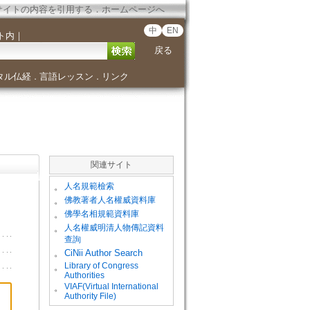
サイトの内容を引用する
．
ホームページへ
中
EN
ト内
｜
戻る
タル仏経
言語レッスン
リンク
．
．
関連サイト
。
人名規範檢索
。
佛教著者人名權威資料庫
。
佛學名相規範資料庫
。
人名權威明清人物傳記資料
查詢
。
CiNii Author Search
Library of Congress
。
Authorities
VIAF(Virtual International
。
Authority File)