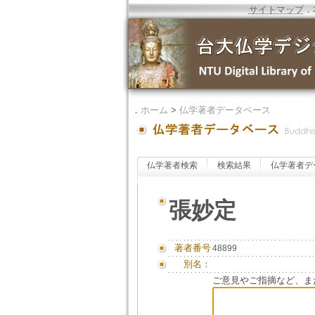
サイトマップ
．
．
ホーム
>
仏学著者データベース
仏学著者検索
検索結果
仏学著者デ
張妙定
著者番号
48899
別名：
ご意見やご指摘など、ま