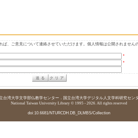
れば、ご意見について連絡させていただけます。個人情報は公開されません
*
*
立台湾大学
文学部仏教学センター
．
国立台湾大学デジタル人文学科研究セン
National Taiwan University Library © 1995 - 2026. All rights reserved
doi:10.6681/NTURCDH.DB_DLMBS/Collection