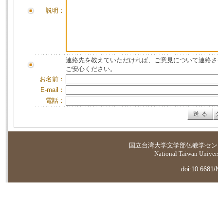
説明：
連絡先を教えていただければ、ご意見について連絡さ
ご安心ください。
お名前：
E-mail：
電話：
国立台湾大学
文学部仏教学セン
National Taiwan Universi
doi:10.6681