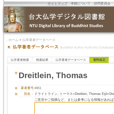
サイトマップ
．
本館について
．
諮問委員会
．
．
ホーム
>
仏学著者データベース
仏学著者検索
検索結果
仏学著者データベース
資料改正
Dreitlein, Thomas
著者番号
4951
別名：
ドライトライン, トーマス=Dreitlein, Thomas Eijō=Dreitl
ご意見やご指摘など、または参考になる情報があれば