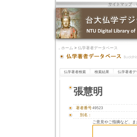
サイトマップ
．
．
ホーム
>
仏学著者データベース
仏学著者検索
検索結果
仏学著者デ
張慧明
著者番号
49523
別名：
ご意見やご指摘など、ま