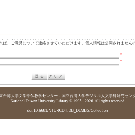
れば、ご意見について連絡させていただけます。個人情報は公開されません
*
*
立台湾大学
文学部仏教学センター
．
国立台湾大学デジタル人文学科研究セン
National Taiwan University Library © 1995 - 2026. All rights reserved
doi:10.6681/NTURCDH.DB_DLMBS/Collection