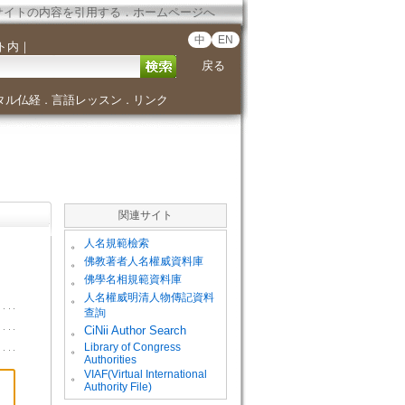
サイトの内容を引用する
．
ホームページへ
中
EN
ト内
｜
戻る
タル仏経
言語レッスン
リンク
．
．
関連サイト
。
人名規範檢索
。
佛教著者人名權威資料庫
。
佛學名相規範資料庫
。
人名權威明清人物傳記資料
查詢
。
CiNii Author Search
Library of Congress
。
Authorities
VIAF(Virtual International
。
Authority File)