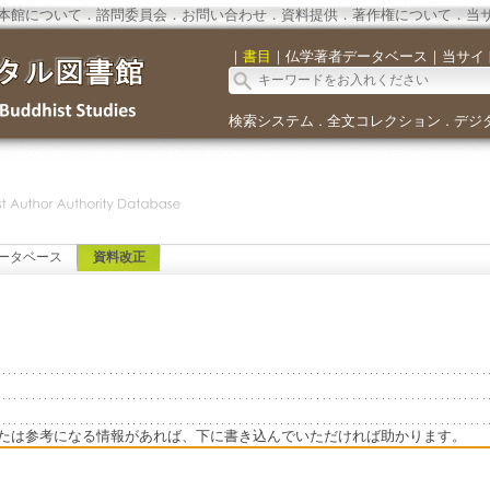
本館について
．
諮問委員会
．
お問い合わせ
．
資料提供
．
著作権について
．
当
｜
書目
｜
仏学著者データベース
｜
当サイ
検索システム
全文コレクション
デジ
．
．
ータベース
資料改正
たは参考になる情報があれば、下に書き込んでいただければ助かります。