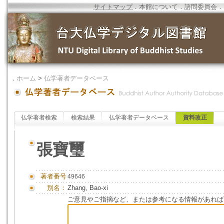
サイトマップ
．
本館について
．
諮問委員会
．
．
ホーム
>
仏学著者データベース
仏学著者検索
検索結果
仏学著者データベース
資料改正
張寶璽
著者番号
49646
別名：
Zhang, Bao-xi
ご意見やご指摘など、または参考になる情報があれば