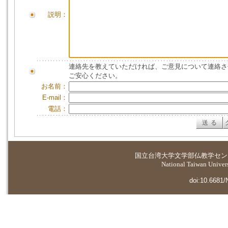
説明：
連絡先を教えていただければ、ご意見について連絡さ
ご安心ください。
お名前：
E-mail：
電話：
国立台湾大学
文学部仏教学セン
National Taiwan Universi
doi:10.6681