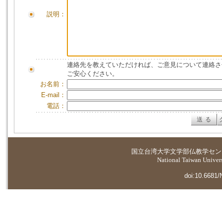
説明：
連絡先を教えていただければ、ご意見について連絡さ
ご安心ください。
お名前：
E-mail：
電話：
国立台湾大学
文学部仏教学セン
National Taiwan Universi
doi:10.6681