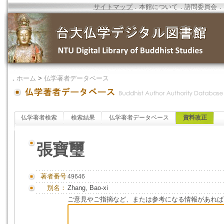
サイトマップ
．
本館について
．
諮問委員会
．
．
ホーム
>
仏学著者データベース
仏学著者検索
検索結果
仏学著者データベース
資料改正
張寶璽
著者番号
49646
別名：
Zhang, Bao-xi
ご意見やご指摘など、または参考になる情報があれば