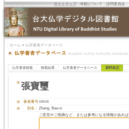
サイトマップ
．
本館について
．
諮問委員会
．
．
ホーム
>
仏学著者データベース
仏学著者検索
検索結果
仏学著者データベース
資料改正
張寶璽
著者番号
49646
別名：
Zhang, Bao-xi
ご意見やご指摘など、または参考になる情報があれば