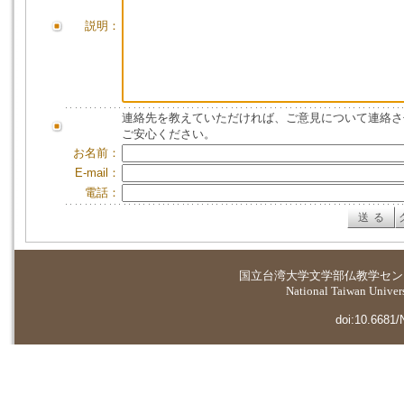
説明：
連絡先を教えていただければ、ご意見について連絡さ
ご安心ください。
お名前：
E-mail：
電話：
国立台湾大学
文学部仏教学セン
National Taiwan Universi
doi:10.6681