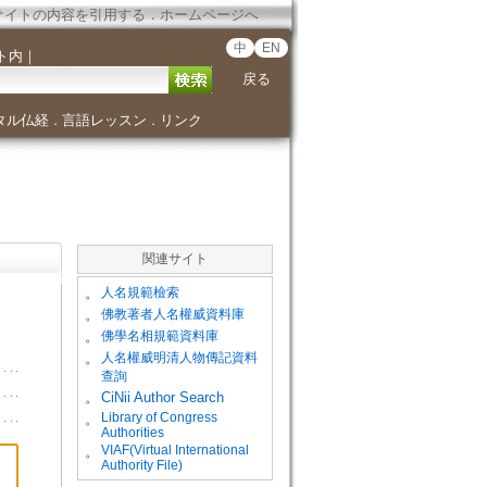
サイトの内容を引用する
．
ホームページへ
中
EN
ト内
｜
戻る
タル仏経
言語レッスン
リンク
．
．
関連サイト
。
人名規範檢索
。
佛教著者人名權威資料庫
。
佛學名相規範資料庫
。
人名權威明清人物傳記資料
查詢
。
CiNii Author Search
Library of Congress
。
Authorities
VIAF(Virtual International
。
Authority File)