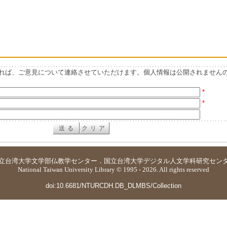
れば、ご意見について連絡させていただけます。個人情報は公開されません
*
*
立台湾大学
文学部仏教学センター
．
国立台湾大学デジタル人文学科研究セン
National Taiwan University Library © 1995 - 2026. All rights reserved
doi:10.6681/NTURCDH.DB_DLMBS/Collection