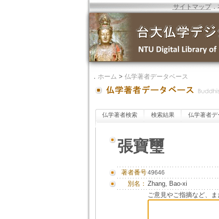
サイトマップ
．
．
ホーム
>
仏学著者データベース
仏学著者検索
検索結果
仏学著者デ
張寶璽
著者番号
49646
別名：
Zhang, Bao-xi
ご意見やご指摘など、ま