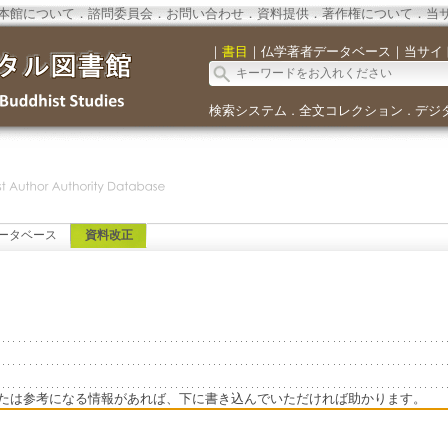
本館について
．
諮問委員会
．
お問い合わせ
．
資料提供
．
著作権について
．
当
｜
書目
｜
仏学著者データベース
｜
当サイ
検索システム
全文コレクション
デジ
．
．
ータベース
資料改正
たは参考になる情報があれば、下に書き込んでいただければ助かります。