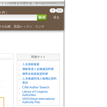
サイトの内容を引用する
．
ホームページへ
中
EN
ト内
｜
戻る
タル仏経
言語レッスン
リンク
．
．
関連サイト
。
人名規範檢索
。
佛教著者人名權威資料庫
。
佛學名相規範資料庫
。
人名權威明清人物傳記資料
查詢
。
CiNii Author Search
Library of Congress
。
Authorities
VIAF(Virtual International
。
Authority File)