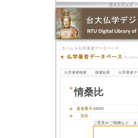
サイトマップ
．
．
ホーム
>
仏学著者データベース
仏学著者検索
検索結果
仏学著者デ
情桑比
著者番号
49695
別名：
ご意見やご指摘など、ま