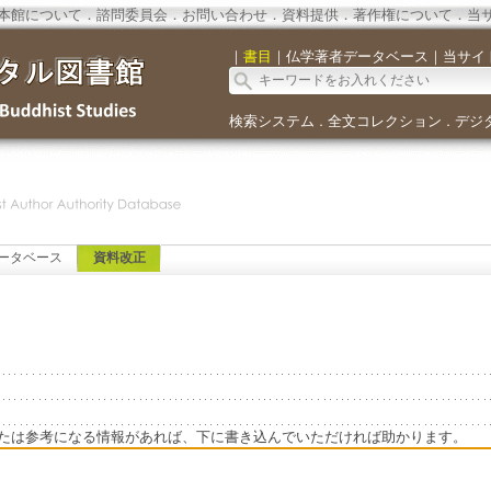
本館について
．
諮問委員会
．
お問い合わせ
．
資料提供
．
著作権について
．
当
｜
書目
｜
仏学著者データベース
｜
当サイ
検索システム
全文コレクション
デジ
．
．
ータベース
資料改正
たは参考になる情報があれば、下に書き込んでいただければ助かります。