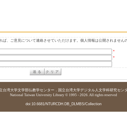
れば、ご意見について連絡させていただけます。個人情報は公開されません
*
*
立台湾大学
文学部仏教学センター
．
国立台湾大学デジタル人文学科研究セン
National Taiwan University Library © 1995 - 2026. All rights reserved
doi:10.6681/NTURCDH.DB_DLMBS/Collection