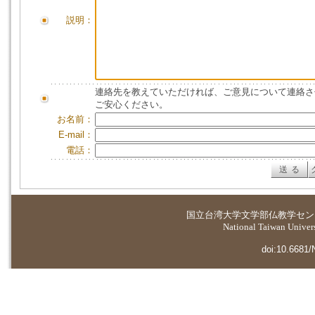
説明：
連絡先を教えていただければ、ご意見について連絡さ
ご安心ください。
お名前：
E-mail：
電話：
国立台湾大学
文学部仏教学セン
National Taiwan Universi
doi:10.6681