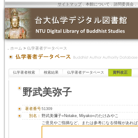
サイトマップ
．
本館について
．
諮問委員会
．
．
ホーム
>
仏学著者データベース
仏学著者検索
検索結果
仏学著者データベース
資料改正
野武美弥子
著者番号
51309
別名：
野武美彌子=Notake, Miyako=のたけみやこ
ご意見やご指摘など、または参考になる情報があれば