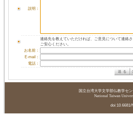
説明：
連絡先を教えていただければ、ご意見について連絡さ
ご安心ください。
お名前：
E-mail：
電話：
国立台湾大学
文学部仏教学セン
National Taiwan Universi
doi:10.6681