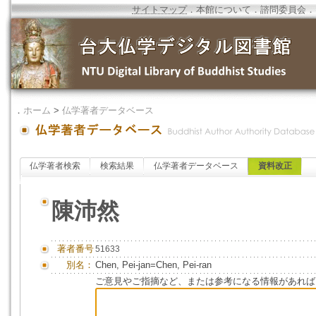
サイトマップ
．
本館について
．
諮問委員会
．
．
ホーム
>
仏学著者データベース
仏学著者検索
検索結果
仏学著者データベース
資料改正
陳沛然
著者番号
51633
別名：
Chen, Pei-jan=Chen, Pei-ran
ご意見やご指摘など、または参考になる情報があれば