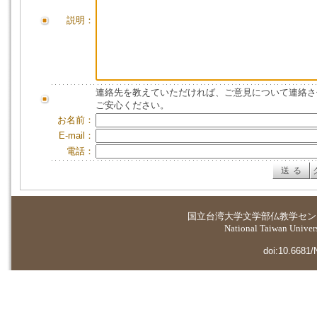
説明：
連絡先を教えていただければ、ご意見について連絡さ
ご安心ください。
お名前：
E-mail：
電話：
国立台湾大学
文学部仏教学セン
National Taiwan Universi
doi:10.6681