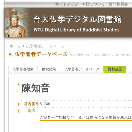
サイトマップ
．
本館について
．
諮問委員会
．
．
ホーム
>
仏学著者データベース
仏学著者検索
検索結果
仏学著者データベース
資料改正
陳知音
著者番号
51748
別名：
ご意見やご指摘など、または参考になる情報があれば