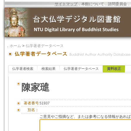
サイトマップ
．
本館について
．
諮問委員会
．
．
ホーム
>
仏学著者データベース
仏学著者検索
検索結果
仏学著者データベース
資料改正
陳家璡
著者番号
51937
別名：
ご意見やご指摘など、または参考になる情報があれば