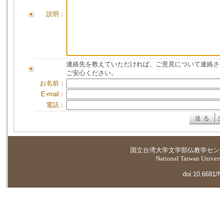
説明：
連絡先を教えていただければ、ご意見について連絡さ
ご安心ください。
お名前：
E-mail：
電話：
国立台湾大学
文学部仏教学セン
National Taiwan Universi
doi:10.6681