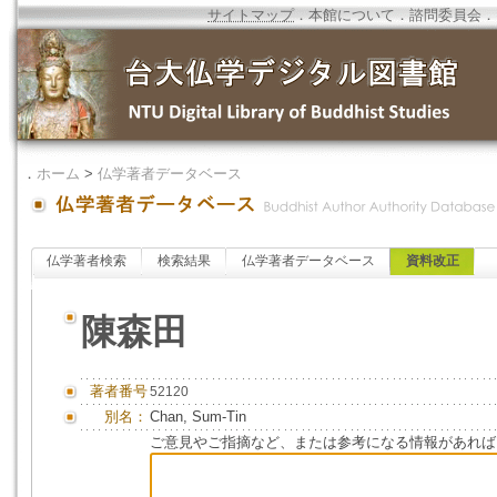
サイトマップ
．
本館について
．
諮問委員会
．
．
ホーム
>
仏学著者データベース
仏学著者検索
検索結果
仏学著者データベース
資料改正
陳森田
著者番号
52120
別名：
Chan, Sum-Tin
ご意見やご指摘など、または参考になる情報があれば