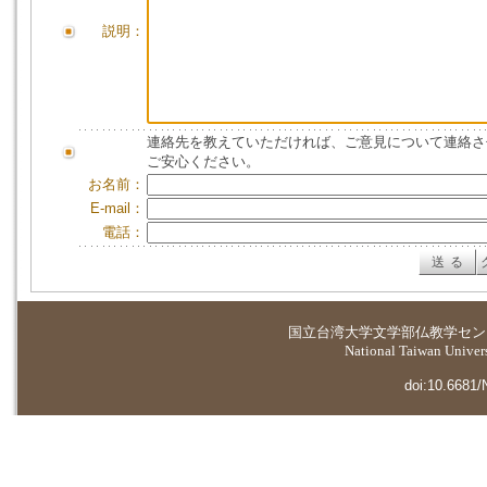
説明：
連絡先を教えていただければ、ご意見について連絡さ
ご安心ください。
お名前：
E-mail：
電話：
国立台湾大学
文学部仏教学セン
National Taiwan Universi
doi:10.6681