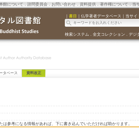
本館について
．
諮問委員会
．
お問い合わせ
．
資料提供
．
著作権について
．
当
｜
書目
｜
仏学著者データベース
｜
当サイ
検索システム
全文コレクション
デジ
．
．
ータベース
資料改正
たは参考になる情報があれば、下に書き込んでいただければ助かります。