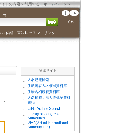
サイトの内容を引用する
．
ホームページへ
中
EN
ト内
｜
戻る
タル仏経
言語レッスン
リンク
．
．
関連サイト
。
人名規範檢索
。
佛教著者人名權威資料庫
。
佛學名相規範資料庫
。
人名權威明清人物傳記資料
查詢
。
CiNii Author Search
Library of Congress
。
Authorities
VIAF(Virtual International
。
Authority File)