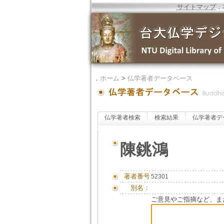
サイトマップ
．
．
ホーム
>
仏学著者データベース
仏学著者検索
検索結果
仏学著者デ
陳銚鴻
著者番号
52301
別名：
ご意見やご指摘など、ま