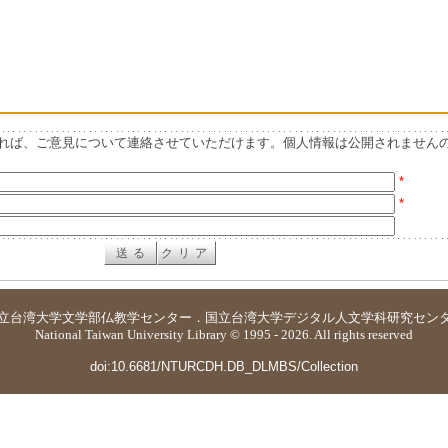
れば、ご意見について連絡させていただけます。個人情報は公開されません
*
*
立台湾大学
文学部仏教学センター
．
国立台湾大学デジタル人文学科研究セン
National Taiwan University Library © 1995 - 2026. All rights reserved
doi:10.6681/NTURCDH.DB_DLMBS/Collection