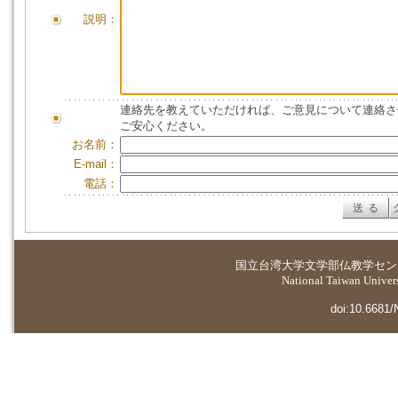
説明：
連絡先を教えていただければ、ご意見について連絡さ
ご安心ください。
お名前：
E-mail：
電話：
国立台湾大学
文学部仏教学セン
National Taiwan Universi
doi:10.6681