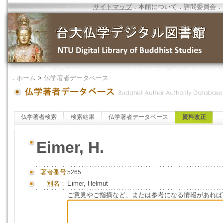
サイトマップ
．
本館について
．
諮問委員会
．
．
ホーム
>
仏学著者データベース
仏学著者検索
検索結果
仏学著者データベース
資料改正
Eimer, H.
著者番号
5265
別名：
Eimer, Helmut
ご意見やご指摘など、または参考になる情報があれば