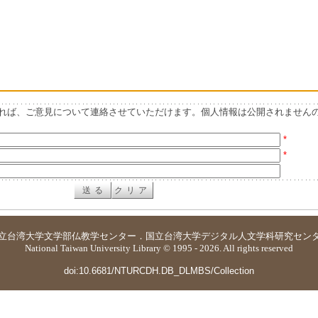
れば、ご意見について連絡させていただけます。個人情報は公開されません
*
*
立台湾大学
文学部仏教学センター
．
国立台湾大学デジタル人文学科研究セン
National Taiwan University Library © 1995 - 2026. All rights reserved
doi:10.6681/NTURCDH.DB_DLMBS/Collection