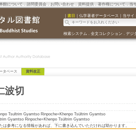
本館について
．
諮問委員会
．
お問い合わせ
．
資料提供
．
著作権について
．
当
｜
書目
｜
仏学著者データベース
｜
当サイ
検索システム
全文コレクション
デジ
．
．
ータベース
資料改正
仁波切
ultrim Gyamtso Rinpoche=Khenpo Tsültrim Gyamtso
trim Gyamtso Rinpoche=Khenpo Tsültrim Gyamtso
たは参考になる情報があれば、下に書き込んでいただければ助かります。