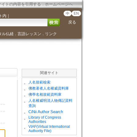
サイトの内容を引用する
．
ホームページへ
中
EN
ト内
｜
戻る
タル仏経
言語レッスン
リンク
．
．
関連サイト
。
人名規範檢索
。
佛教著者人名權威資料庫
。
佛學名相規範資料庫
。
人名權威明清人物傳記資料
查詢
。
CiNii Author Search
Library of Congress
。
Authorities
VIAF(Virtual International
。
Authority File)