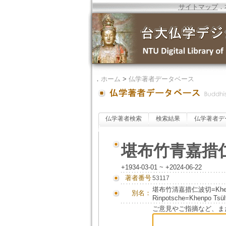
サイトマップ
．
．
ホーム
>
仏学著者データベース
仏学著者検索
検索結果
仏学著者デ
堪布竹青嘉措
+1934-03-01 ~ +2024-06-22
著者番号
53117
堪布竹清嘉措仁波切=Khenpo Ts
別名：
Rinpotsche=Khenpo Tsül
ご意見やご指摘など、ま