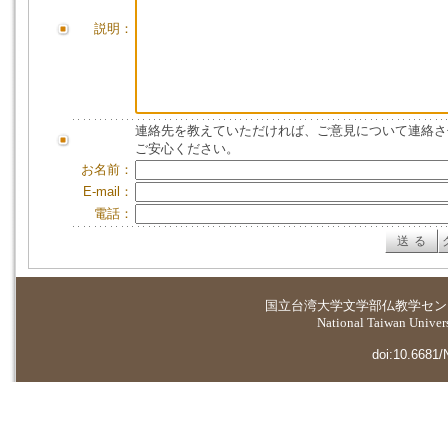
説明：
連絡先を教えていただければ、ご意見について連絡さ
ご安心ください。
お名前：
E-mail：
電話：
国立台湾大学
文学部仏教学セン
National Taiwan Universi
doi:10.6681