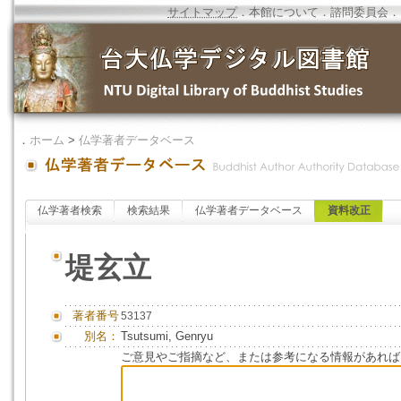
サイトマップ
．
本館について
．
諮問委員会
．
．
ホーム
>
仏学著者データベース
仏学著者検索
検索結果
仏学著者データベース
資料改正
堤玄立
著者番号
53137
別名：
Tsutsumi, Genryu
ご意見やご指摘など、または参考になる情報があれば