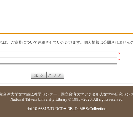
れば、ご意見について連絡させていただけます。個人情報は公開されません
*
*
立台湾大学
文学部仏教学センター
．
国立台湾大学デジタル人文学科研究セン
National Taiwan University Library © 1995 - 2026. All rights reserved
doi:10.6681/NTURCDH.DB_DLMBS/Collection