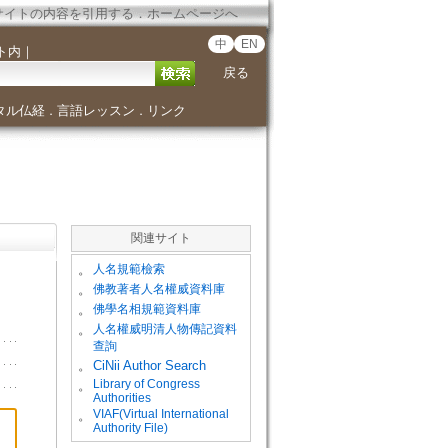
サイトの内容を引用する
．
ホームページへ
中
EN
ト内
｜
戻る
タル仏経
言語レッスン
リンク
．
．
関連サイト
。
人名規範檢索
。
佛教著者人名權威資料庫
。
佛學名相規範資料庫
。
人名權威明清人物傳記資料
查詢
。
CiNii Author Search
Library of Congress
。
Authorities
VIAF(Virtual International
。
Authority File)