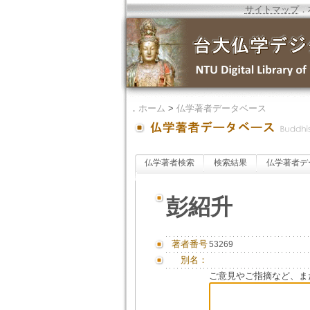
サイトマップ
．
．
ホーム
>
仏学著者データベース
仏学著者検索
検索結果
仏学著者デ
彭紹升
著者番号
53269
別名：
ご意見やご指摘など、ま