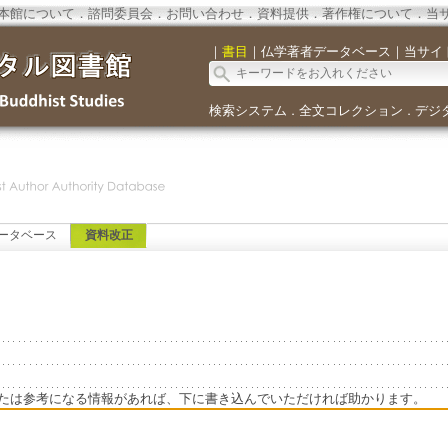
本館について
．
諮問委員会
．
お問い合わせ
．
資料提供
．
著作権について
．
当
｜
書目
｜
仏学著者データベース
｜
当サイ
検索システム
全文コレクション
デジ
．
．
ータベース
資料改正
たは参考になる情報があれば、下に書き込んでいただければ助かります。