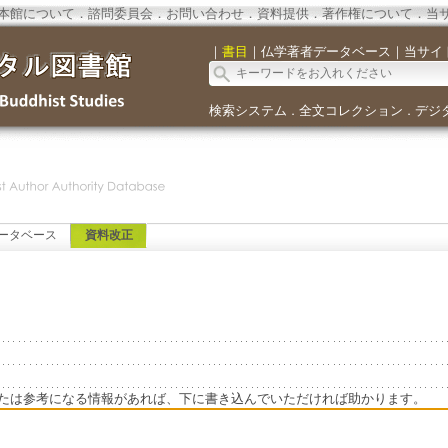
本館について
．
諮問委員会
．
お問い合わせ
．
資料提供
．
著作権について
．
当
｜
書目
｜
仏学著者データベース
｜
当サイ
検索システム
全文コレクション
デジ
．
．
ータベース
資料改正
たは参考になる情報があれば、下に書き込んでいただければ助かります。