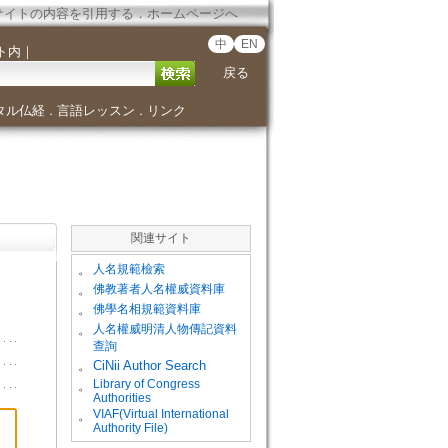
サイトの内容を引用する
．
ホームページへ
中
EN
ト内
｜
戻る
タル仏経
言語レッスン
リンク
．
．
関連サイト
。
人名規範檢索
。
佛教著者人名權威資料庫
。
佛學名相規範資料庫
。
人名權威明清人物傳記資料
查詢
。
CiNii Author Search
Library of Congress
。
Authorities
VIAF(Virtual International
。
Authority File)