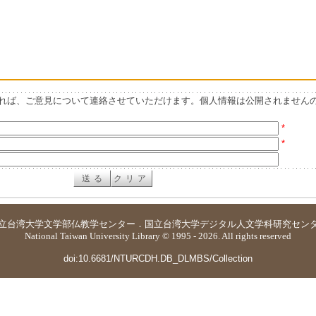
れば、ご意見について連絡させていただけます。個人情報は公開されません
*
*
立台湾大学
文学部仏教学センター
．
国立台湾大学デジタル人文学科研究セン
National Taiwan University Library © 1995 - 2026. All rights reserved
doi:10.6681/NTURCDH.DB_DLMBS/Collection