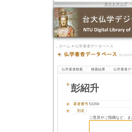
サイトマップ
．
．
ホーム
>
仏学著者データベース
仏学著者検索
検索結果
仏学著者デ
彭紹升
著者番号
53269
別名：
ご意見やご指摘など、ま